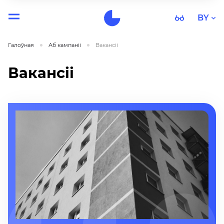
BY
Галоўная
Аб кампанii
Вакансіі
Вакансіі