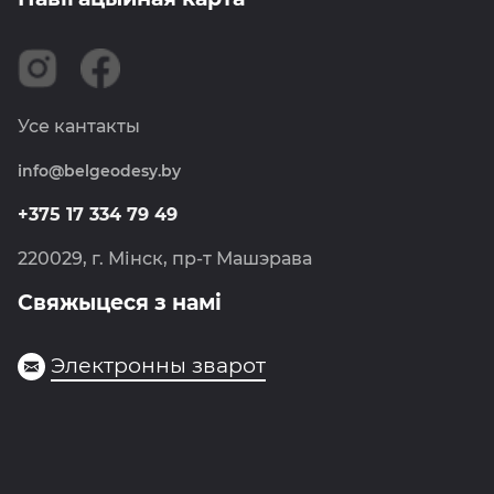
Інфармаванне
Картаграфія
Сертыфікаты
ССДП РБ
Вакансіі
Землеўпарадкаванне
Навіны
Усе кантакты
Метралогія
info@belgeodesy.by
Навігацыя
Фотаграмметрыя
+375 17 334 79 49
Дзяржкартгеафонд
220029, г. Мінск, пр-т Машэрава
Свяжыцеся з намі
Электронны зварот