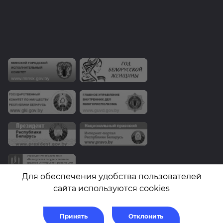
Для обеспечения удобства пользователей
сайта используются cookies
© Дзяржаўны камітэт па маёмасці РБ. 2010-2026, Дзяржаўнае
Принять
Отклонить
прадпрыемства «Белгеадэзія»