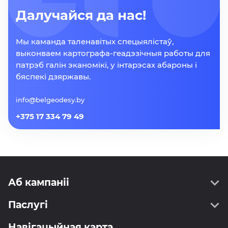
Далучайся да нас!
Мы каманда таленавітых спецыялістаў,
выконваем картографа-геадэзічныя работы для
патрэб галін эканомікі, у інтарэсах абароны і
бяспекі дзяржавы.
info@belgeodesy.by
+375 17 334 79 49
Аб кампаніі
Паслугі
Пра нас
Кіраўніцтва
Навігацыйная карта
Геадэзія