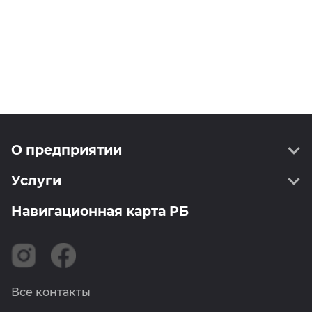
О предприятии
Услуги
О нас
Руководство
Навигационная карта РБ
Геодезия
Информирование
Картография
Сертификаты
ССТП РБ
Вакансии
Землеустройство
Новости
Все контакты
Метрология