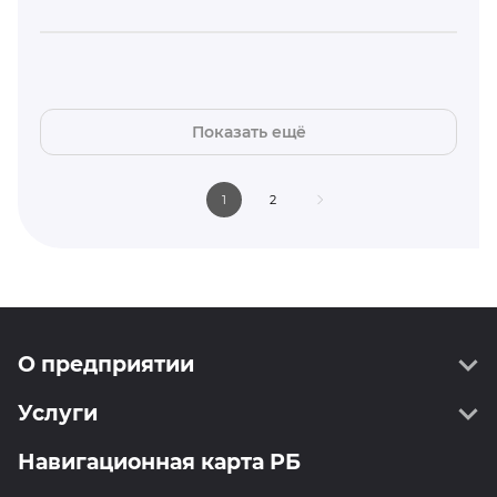
Показать ещё
1
2
О предприятии
Услуги
О нас
Руководство
Навигационная карта РБ
Геодезия
Информирование