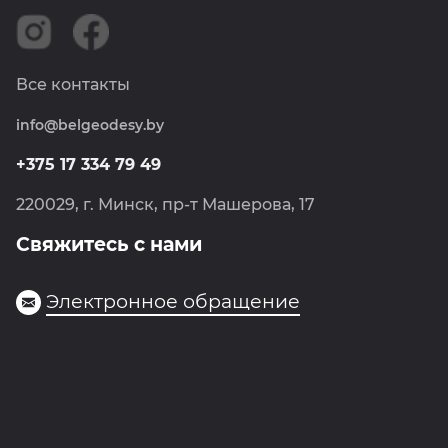
Картография
Сертификаты
ССТП РБ
Вакансии
Землеустройство
Новости
Все контакты
Метрология
Политика обработки персональных данных
info@belgeodesy.by
Навигация
Политика обработки cookie
Фотограмметрия
+375 17 334 79 49
Госгеоцентр
220029, г. Минск, пр-т Машерова, 17
Свяжитесь с нами
Электронное обращение