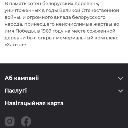
В память сотен белорусских деревень,
уничтоженных в годы Великой Отечественной
войны, и огромного вклада белорусского
народа, принесшего неисчислимые жертвы во
имя Победы, в 1969 году на месте сожженной
деревни был открыт мемориальный комплекс
«Хатынь».
Аб кампаніі
Паслугі
Пра нас
Кіраўніцтва
Навігацыйная карта
Геадэзія
Інфармаванне
Картаграфія
Сертыфікаты
ССДП РБ
Вакансіі