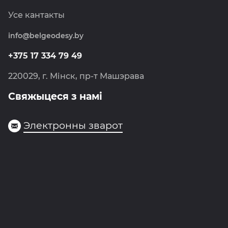
Землеўпарадкаванне
Навіны
Усе кантакты
Метралогія
info@belgeodesy.by
Навігацыя
Фотаграмметрыя
+375 17 334 79 49
Дзяржкартгеафонд
220029, г. Мінск, пр-т Машэрава
Свяжыцеся з намі
Электронны зварот