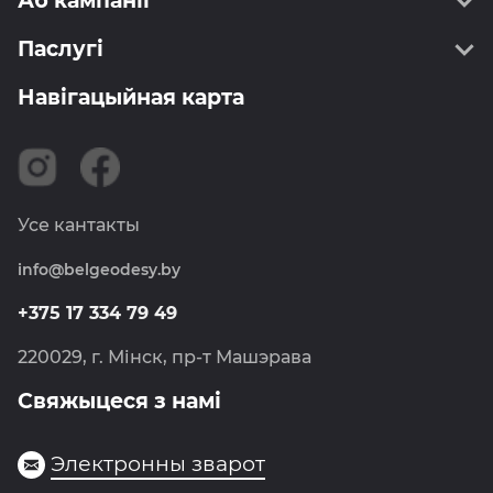
Аб кампаніі
Паслугі
Пра нас
Кіраўніцтва
Навігацыйная карта
Геадэзія
Інфармаванне
Картаграфія
Сертыфікаты
ССДП РБ
Вакансіі
Землеўпарадкаванне
Навіны
Усе кантакты
Метралогія
info@belgeodesy.by
Навігацыя
Фотаграмметрыя
+375 17 334 79 49
Дзяржкартгеафонд
220029, г. Мінск, пр-т Машэрава
Свяжыцеся з намі
Электронны зварот