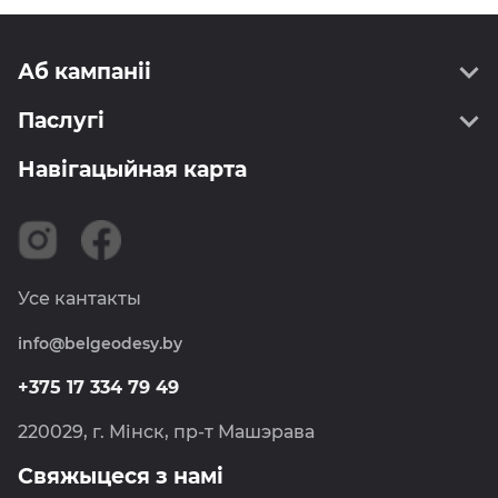
Аб кампаніі
Паслугі
Пра нас
Кіраўніцтва
Навігацыйная карта
Геадэзія
Інфармаванне
Картаграфія
Сертыфікаты
ССДП РБ
Вакансіі
Землеўпарадкаванне
Навіны
Усе кантакты
Метралогія
info@belgeodesy.by
Навігацыя
Фотаграмметрыя
+375 17 334 79 49
Дзяржкартгеафонд
220029, г. Мінск, пр-т Машэрава
Свяжыцеся з намі