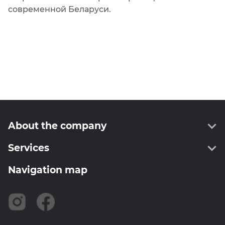
современной Беларуси.
About the company
Services
About us
Administration
Navigation map
Geodesy
Information
Cartography
Certificates
SPPS RB
Careers
Land management