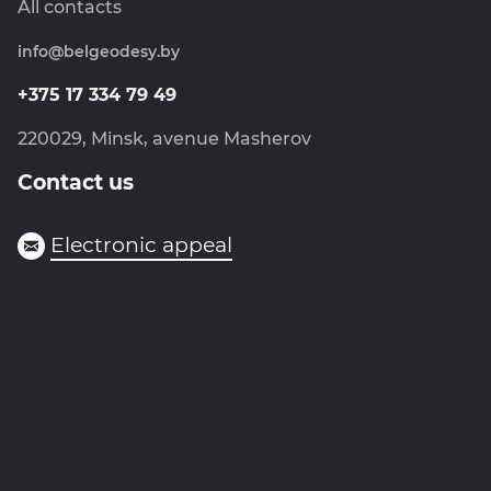
News
All contacts
Metrology
info@belgeodesy.by
Navigation
Photogrammetry
+375 17 334 79 49
Goskartgeofond
220029, Minsk, avenue Masherov
Contact us
Electronic appeal