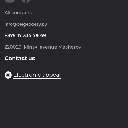
Careers
Land management
News
All contacts
Metrology
info@belgeodesy.by
Navigation
Photogrammetry
+375 17 334 79 49
Goskartgeofond
220029, Minsk, avenue Masherov
Contact us
Electronic appeal