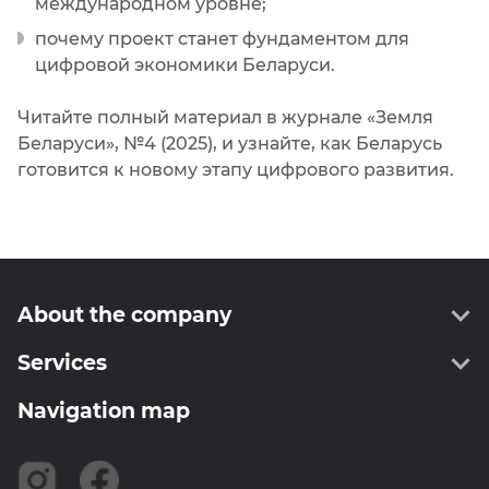
международном уровне;
почему проект станет фундаментом для
цифровой экономики Беларуси.
Читайте полный материал в журнале «Земля
Беларуси», №4 (2025), и узнайте, как Беларусь
готовится к новому этапу цифрового развития.
About the company
Services
About us
Administration
Navigation map
Geodesy
Information
Cartography
Certificates
SPPS RB